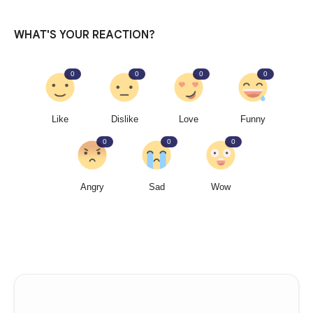
WHAT'S YOUR REACTION?
0
0
0
0
Like
Dislike
Love
Funny
0
0
0
Angry
Sad
Wow