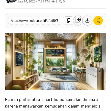
Jun 14, 2026 • 7:29 PM
3
0
text_to_speech
download
share
content_copy
https://www.netizen.or.id/s/edf9f6
Rumah pintar atau smart home semakin diminati
karena menawarkan kemudahan dalam mengelola