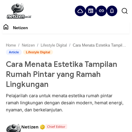
cloud
newspaper
link
notifications
home
Netizen
Home
Home
Netizen
Lifestyle Digital
Cara Menata Estetika Tampilan Rumah Pintar yang Ramah Lingkungan
Panduan Komunitas
Article
Lifestyle Digital
Cara Menata Estetika Tampilan
Netizen
Rumah Pintar yang Ramah
Lingkungan
Pelajarilah cara untuk menata estetika rumah pintar
ramah lingkungan dengan desain modern, hemat energi,
nyaman, dan berkelanjutan.
Verified Media or Organization • 22 Ma
Netizen
Chief Editor