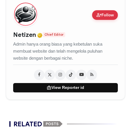
person_add
Follow
Verified Media or Organizatio
Netizen
Chief Editor
Admin hanya orang biasa yang kebetulan suka
membuat website dan telah mengelola puluhan
website dengan berbagai niche.
badge
View Reporter id
RELATED
POSTS