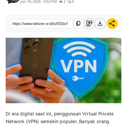
Jun 19, 2026 • 5:53 PM
2
0
text_to_speech
download
share
content_copy
https://www.netizen.or.id/s/031bcf
Di era digital saat ini, penggunaan Virtual Private
Network (VPN) semakin populer. Banyak orang