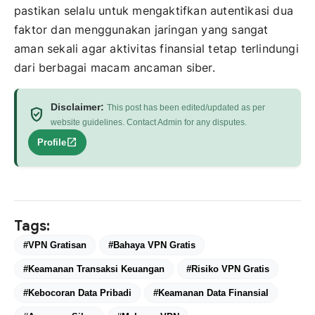
pastikan selalu untuk mengaktifkan autentikasi dua
faktor dan menggunakan jaringan yang sangat
aman sekali agar aktivitas finansial tetap terlindungi
dari berbagai macam ancaman siber.
Disclaimer:
This post has been edited/updated as per
verified_user
website guidelines. Contact Admin for any disputes.
open_in_new
Profile
Tags:
#VPN Gratisan
#Bahaya VPN Gratis
#Keamanan Transaksi Keuangan
#Risiko VPN Gratis
#Kebocoran Data Pribadi
#Keamanan Data Finansial