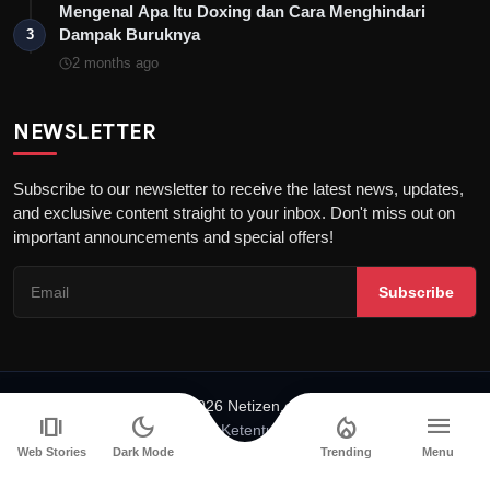
Mengenal Apa Itu Doxing dan Cara Menghindari
Dampak Buruknya
3
2 months ago
NEWSLETTER
Subscribe to our newsletter to receive the latest news, updates,
and exclusive content straight to your inbox. Don't miss out on
important announcements and special offers!
Subscribe
© 2026 Netizen.or.id
amp_stories
dark_mode
local_fire_department
menu
Tentang Netizen
Syarat & Ketentuan
Pedoman Media Siber
Kebijakan Privasi
Kontak
Web Stories
Dark Mode
Trending
Menu