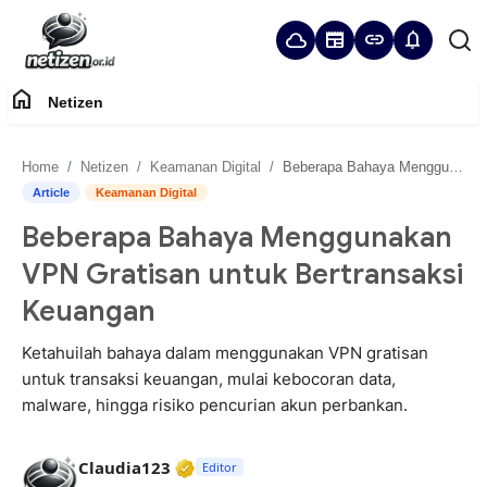
cloud
newspaper
link
notifications
home
Netizen
Home
Home
Netizen
Keamanan Digital
Beberapa Bahaya Menggunakan VPN Gratisan untuk Bertransaksi Keuangan
Panduan Komunitas
Article
Keamanan Digital
Beberapa Bahaya Menggunakan
Netizen
VPN Gratisan untuk Bertransaksi
Keuangan
Ketahuilah bahaya dalam menggunakan VPN gratisan
untuk transaksi keuangan, mulai kebocoran data,
malware, hingga risiko pencurian akun perbankan.
Verified Media or Organization • 2
Claudia123
Editor