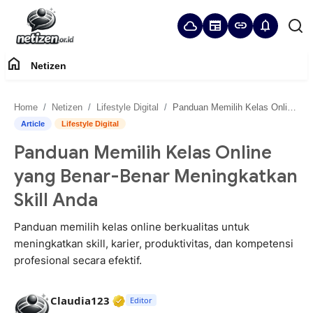
cloud
newspaper
link
notifications
home
Netizen
Home
Home
Netizen
Lifestyle Digital
Panduan Memilih Kelas Online yang Benar-Benar Meningkatkan Skill Anda
Panduan Komunitas
Article
Lifestyle Digital
Panduan Memilih Kelas Online
Netizen
yang Benar-Benar Meningkatkan
Skill Anda
Panduan memilih kelas online berkualitas untuk
meningkatkan skill, karier, produktivitas, dan kompetensi
profesional secara efektif.
Verified Media or Organization • 2
Claudia123
Editor