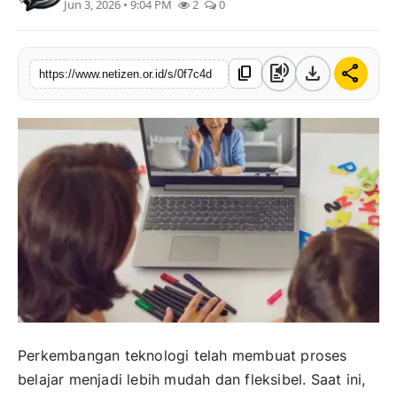
Jun 3, 2026 • 9:04 PM
2
0
text_to_speech
download
share
content_copy
https://www.netizen.or.id/s/0f7c4d
Perkembangan teknologi telah membuat proses
belajar menjadi lebih mudah dan fleksibel. Saat ini,