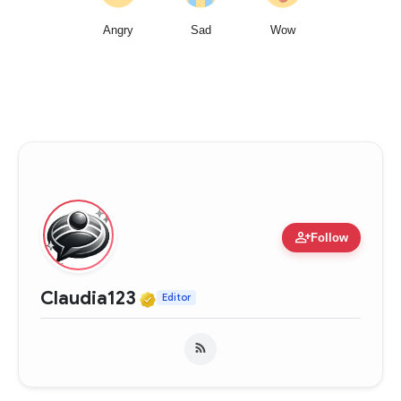
Angry
Sad
Wow
person_add
Follow
Verified Media or Organiza
Claudia123
Editor