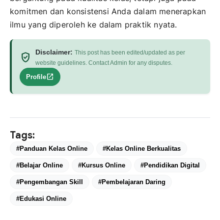
komitmen dan konsistensi Anda dalam menerapkan
ilmu yang diperoleh ke dalam praktik nyata.
Disclaimer:
This post has been edited/updated as per
verified_user
website guidelines. Contact Admin for any disputes.
open_in_new
Profile
Tags:
#Panduan Kelas Online
#Kelas Online Berkualitas
#Belajar Online
#Kursus Online
#Pendidikan Digital
#Pengembangan Skill
#Pembelajaran Daring
#Edukasi Online