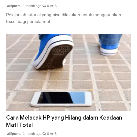
alifputra
1 month ago
0
5
Pelajarilah tutorial yang bisa dilakukan untuk menggunakan
Excel bagi pemula mul...
Cara Melacak HP yang Hilang dalam Keadaan
Mati Total
alifputra
1 month ago
0
3