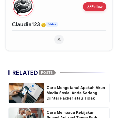
person_add
Follow
Verified Media or Organiza
Claudia123
Editor
RELATED
POSTS
Cara Mengetahui Apakah Akun
Media Sosial Anda Sedang
Diintai Hacker atau Tidak
Cara Membaca Kebijakan
Privasi Aplikasi Tanpa Perlu