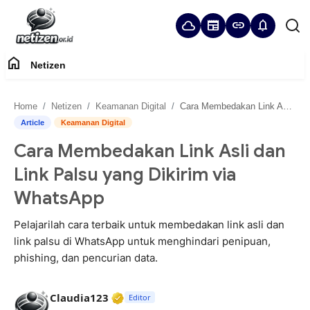
cloud
newspaper
link
notifications
home
Netizen
Home
Home
Netizen
Keamanan Digital
Cara Membedakan Link Asli dan Link Palsu yang Dikirim via WhatsApp
Panduan Komunitas
Article
Keamanan Digital
Cara Membedakan Link Asli dan
Netizen
Link Palsu yang Dikirim via
WhatsApp
Pelajarilah cara terbaik untuk membedakan link asli dan
link palsu di WhatsApp untuk menghindari penipuan,
phishing, dan pencurian data.
Verified Media or Organization • 2
Claudia123
Editor