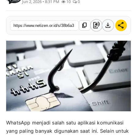
Jun 2, 2026 • 8:31 PM
10
0
text_to_speech
download
share
content_copy
https://www.netizen.or.id/s/38b6a3
WhatsApp menjadi salah satu aplikasi komunikasi
yang paling banyak digunakan saat ini. Selain untuk