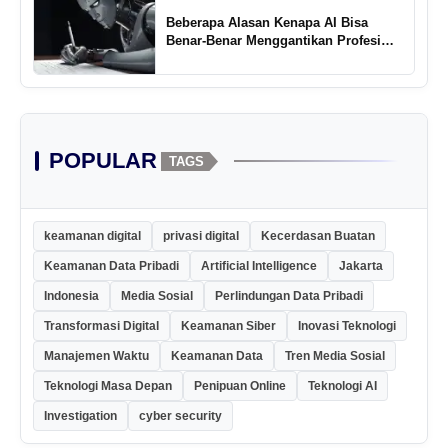
Beberapa Alasan Kenapa AI Bisa
Benar-Benar Menggantikan Profesi
Penulis Kreatif
POPULAR
TAGS
keamanan digital
privasi digital
Kecerdasan Buatan
Keamanan Data Pribadi
Artificial Intelligence
Jakarta
Indonesia
Media Sosial
Perlindungan Data Pribadi
Transformasi Digital
Keamanan Siber
Inovasi Teknologi
Manajemen Waktu
Keamanan Data
Tren Media Sosial
Teknologi Masa Depan
Penipuan Online
Teknologi AI
Investigation
cyber security