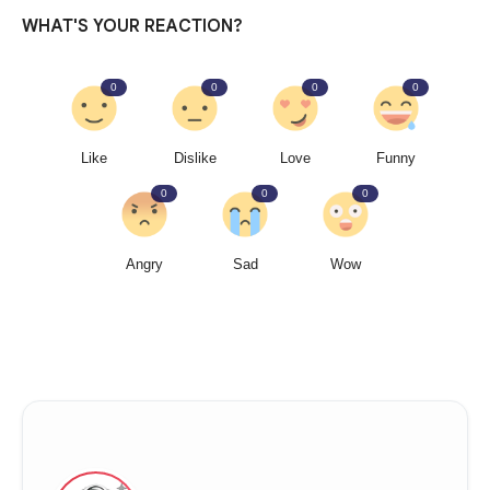
WHAT'S YOUR REACTION?
0
0
0
0
Like
Dislike
Love
Funny
0
0
0
Angry
Sad
Wow