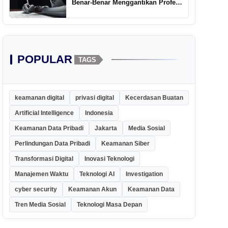
Benar-Benar Menggantikan Profesi
Penulis Kreatif
POPULAR
TAGS
keamanan digital
privasi digital
Kecerdasan Buatan
Artificial Intelligence
Indonesia
Keamanan Data Pribadi
Jakarta
Media Sosial
Perlindungan Data Pribadi
Keamanan Siber
Transformasi Digital
Inovasi Teknologi
Manajemen Waktu
Teknologi AI
Investigation
cyber security
Keamanan Akun
Keamanan Data
Tren Media Sosial
Teknologi Masa Depan