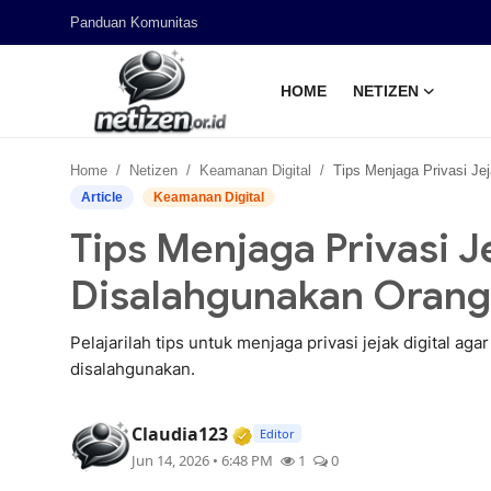
Panduan Komunitas
HOME
NETIZEN
Home
Home
Netizen
Keamanan Digital
Tips Menjaga Privasi Jejak Digital Agar Tidak D
Panduan Komunitas
Article
Keamanan Digital
Tips Menjaga Privasi J
Netizen
Disalahgunakan Orang
Pelajarilah tips untuk menjaga privasi jejak digital aga
disalahgunakan.
Verified Media or Organizat
Claudia123
Editor
Jun 14, 2026 • 6:48 PM
1
0