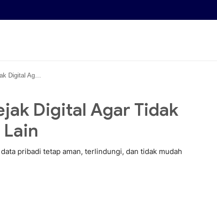
isalahgunakan Orang Lain
ejak Digital Agar Tidak
 Lain
r data pribadi tetap aman, terlindungi, dan tidak mudah
ion • 23 May, 2026