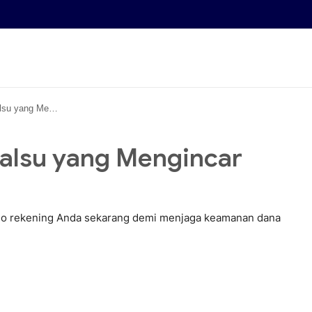
 Saldo Rekening Anda
Palsu yang Mengincar
aldo rekening Anda sekarang demi menjaga keamanan dana
ion • 23 May, 2026