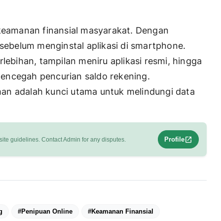
 keamanan finansial masyarakat. Dengan
 sebelum menginstal aplikasi di smartphone.
lebihan, tampilan meniru aplikasi resmi, hingga
encegah pencurian saldo rekening.
an adalah kunci utama untuk melindungi data
open_in_new
Profile
ite guidelines. Contact Admin for any disputes.
g
#Penipuan Online
#Keamanan Finansial