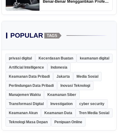
Benar-Benar Menggantikan Profesi
Penulis Kreatif
POPULAR
TAGS
privasi digital
Kecerdasan Buatan
keamanan digital
Artificial Intelligence
Indonesia
Keamanan Data Pribadi
Jakarta
Media Sosial
Perlindungan Data Pribadi
Inovasi Teknologi
Manajemen Waktu
Keamanan Siber
Transformasi Digital
Investigation
cyber security
Keamanan Akun
Keamanan Data
Tren Media Sosial
Teknologi Masa Depan
Penipuan Online