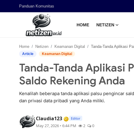
Panduan Komunitas
HOME
NETIZEN
Home
Home
Netizen
Keamanan Digital
Tanda-Tanda Aplikasi Palsu yang Mengincar
Panduan Komunitas
Article
Keamanan Digital
Tanda-Tanda Aplikasi 
Netizen
Saldo Rekening Anda
Kenalilah beberapa tanda aplikasi palsu pengincar s
dan privasi data pribadi yang Anda miliki.
Verified Media or Organizat
Claudia123
Editor
May 27, 2026 • 6:44 PM
2
0