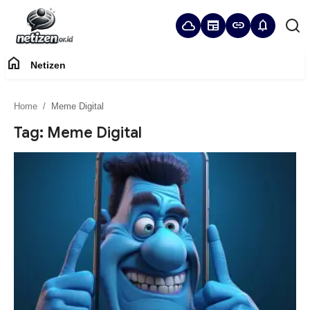
cloud
newspaper
link
notifications
home
Netizen
Home
Home
Meme Digital
Panduan Komunitas
Tag: Meme Digital
Netizen