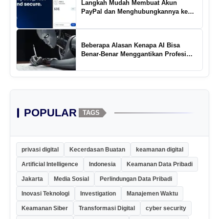
Langkah Mudah Membuat Akun
PayPal dan Menghubungkannya ke
Rekening Bank
Beberapa Alasan Kenapa AI Bisa
Benar-Benar Menggantikan Profesi
Penulis Kreatif
POPULAR
TAGS
privasi digital
Kecerdasan Buatan
keamanan digital
Artificial Intelligence
Indonesia
Keamanan Data Pribadi
Jakarta
Media Sosial
Perlindungan Data Pribadi
Inovasi Teknologi
Investigation
Manajemen Waktu
Keamanan Siber
Transformasi Digital
cyber security