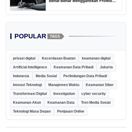
Benar-Benar Menggantikan Profesi
Penulis Kreatif
POPULAR
TAGS
privasi digital
Kecerdasan Buatan
keamanan digital
Artificial Intelligence
Keamanan Data Pribadi
Jakarta
Indonesia
Media Sosial
Perlindungan Data Pribadi
Inovasi Teknologi
Manajemen Waktu
Keamanan Siber
Transformasi Digital
Investigation
cyber security
Keamanan Akun
Keamanan Data
Tren Media Sosial
Teknologi Masa Depan
Penipuan Online