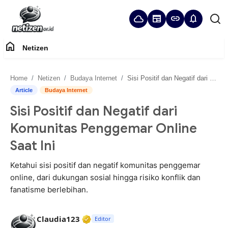
cloud
newspaper
link
notifications
home
Netizen
Home
Home
Netizen
Budaya Internet
Sisi Positif dan Negatif dari Komunitas Penggemar Online Saat Ini
Panduan Komunitas
Article
Budaya Internet
Sisi Positif dan Negatif dari
Netizen
Komunitas Penggemar Online
Saat Ini
Ketahui sisi positif dan negatif komunitas penggemar
online, dari dukungan sosial hingga risiko konflik dan
fanatisme berlebihan.
Verified Media or Organization • 2
Claudia123
Editor