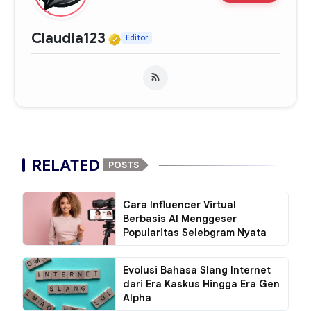
Verified Media or Organiza
Claudia123
Editor
RELATED
POSTS
Cara Influencer Virtual
Berbasis AI Menggeser
Popularitas Selebgram Nyata
Evolusi Bahasa Slang Internet
dari Era Kaskus Hingga Era Gen
Alpha