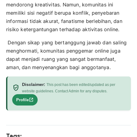
mendorong kreativitas. Namun, komunitas ini
memiliki sisi negatif berupa konflik, penyebaran
informasi tidak akurat, fanatisme berlebihan, dan
risiko ketergantungan terhadap aktivitas online.
Dengan sikap yang bertanggung jawab dan saling
menghormati, komunitas penggemar online juga
dapat menjadi ruang yang sangat bermanfaat,
aman, dan menyenangkan bagi anggotanya.
Disclaimer:
This post has been edited/updated as per
verified_user
website guidelines. Contact Admin for any disputes.
open_in_new
Profile
Tags: