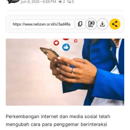
Jun 8, 2026 • 6:58 PM
2
0
text_to_speech
download
share
content_copy
https://www.netizen.or.id/s/3ad48a
Perkembangan internet dan media sosial telah
mengubah cara para penggemar berinteraksi