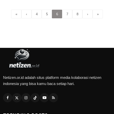
«
‹
4
5
6
7
8
›
»
Netizen.or.id adalah situs platform media kolaborasi netizen
indonesia yang bisa kamu baca setiap hari.