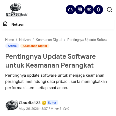
cloud
newspaper
link
notifications
home
Netizen
Home
Home
Netizen
Keamanan Digital
Pentingnya Update Software untuk Keamanan Perangkat
Panduan Komunitas
Article
Keamanan Digital
Pentingnya Update Software
Netizen
untuk Keamanan Perangkat
Pentingnya update software untuk menjaga keamanan
perangkat, melindungi data pribadi, serta meningkatkan
performa sistem setiap saat aman.
Verified Media or Organization • 2
Claudia123
Editor
May 26, 2026 • 8:37 PM
5
0