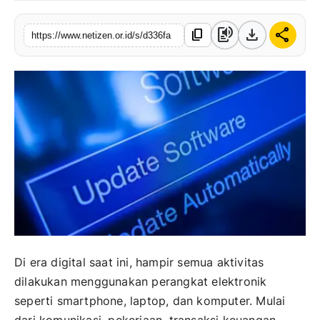
text_to_speech
download
share
content_copy
https://www.netizen.or.id/s/d336fa
Di era digital saat ini, hampir semua aktivitas
dilakukan menggunakan perangkat elektronik
seperti smartphone, laptop, dan komputer. Mulai
dari komunikasi, pekerjaan, transaksi keuangan,