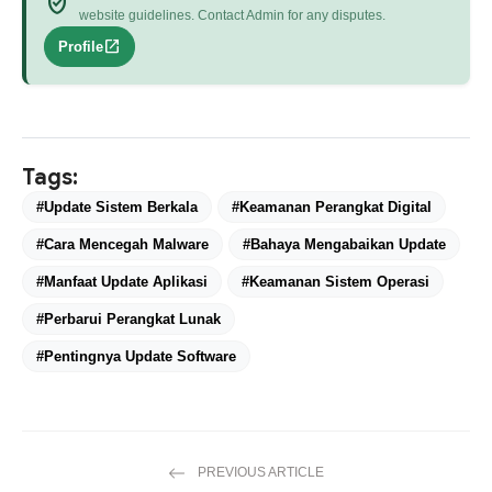
verified_user
website guidelines. Contact Admin for any disputes.
open_in_new
Profile
Tags:
#Update Sistem Berkala
#Keamanan Perangkat Digital
#Cara Mencegah Malware
#Bahaya Mengabaikan Update
#Manfaat Update Aplikasi
#Keamanan Sistem Operasi
#Perbarui Perangkat Lunak
#Pentingnya Update Software
PREVIOUS ARTICLE