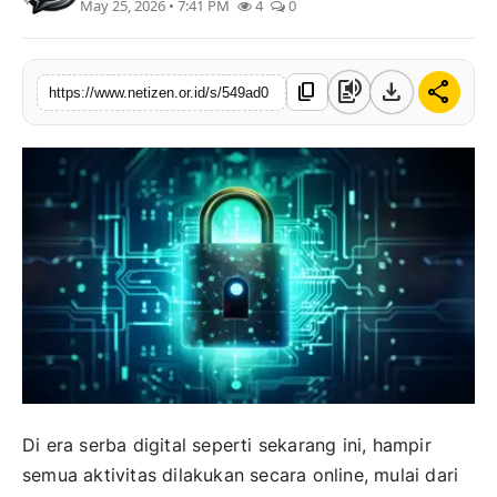
May 25, 2026 • 7:41 PM
4
0
text_to_speech
download
share
content_copy
https://www.netizen.or.id/s/549ad0
Di era serba digital seperti sekarang ini, hampir
semua aktivitas dilakukan secara online, mulai dari