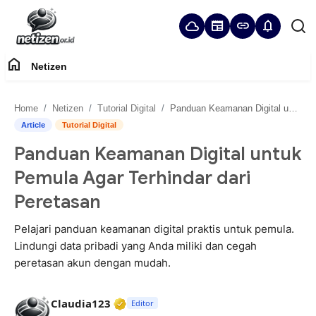
cloud
newspaper
link
notifications
home
Netizen
Home
Home
Netizen
Tutorial Digital
Panduan Keamanan Digital untuk Pemula Agar Terhindar dari Peretasan
Panduan Komunitas
Article
Tutorial Digital
Panduan Keamanan Digital untuk
Netizen
Pemula Agar Terhindar dari
Peretasan
Pelajari panduan keamanan digital praktis untuk pemula.
Lindungi data pribadi yang Anda miliki dan cegah
peretasan akun dengan mudah.
Verified Media or Organization • 2
Claudia123
Editor