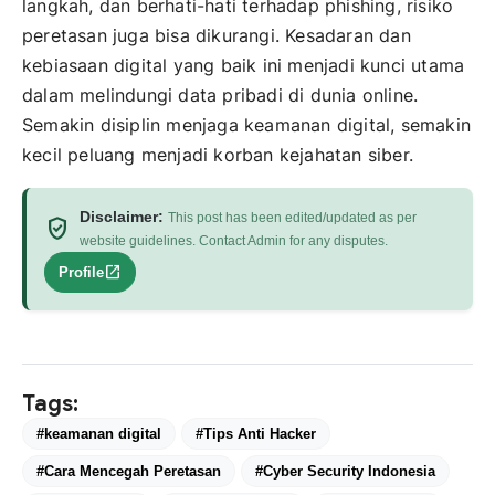
langkah, dan berhati-hati terhadap phishing, risiko
peretasan juga bisa dikurangi. Kesadaran dan
kebiasaan digital yang baik ini menjadi kunci utama
dalam melindungi data pribadi di dunia online.
Semakin disiplin menjaga keamanan digital, semakin
kecil peluang menjadi korban kejahatan siber.
Disclaimer:
This post has been edited/updated as per
verified_user
website guidelines. Contact Admin for any disputes.
open_in_new
Profile
Tags:
#keamanan digital
#Tips Anti Hacker
#Cara Mencegah Peretasan
#Cyber Security Indonesia