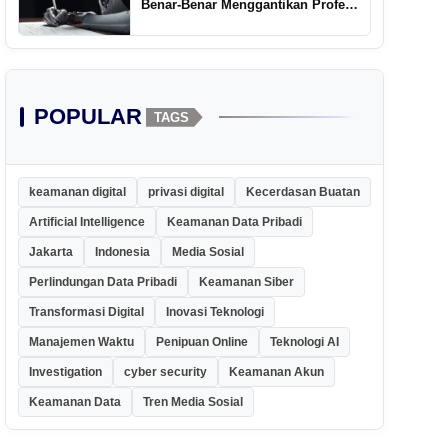
Benar-Benar Menggantikan Profesi
Penulis Kreatif
POPULAR
TAGS
keamanan digital
privasi digital
Kecerdasan Buatan
Artificial Intelligence
Keamanan Data Pribadi
Jakarta
Indonesia
Media Sosial
Perlindungan Data Pribadi
Keamanan Siber
Transformasi Digital
Inovasi Teknologi
Manajemen Waktu
Penipuan Online
Teknologi AI
Investigation
cyber security
Keamanan Akun
Keamanan Data
Tren Media Sosial