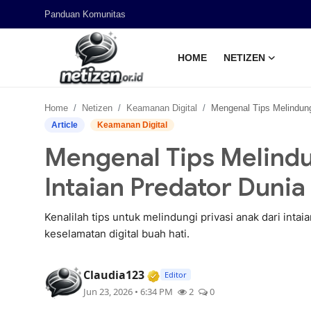
Panduan Komunitas
HOME
NETIZEN
Home
Home
Netizen
Keamanan Digital
Mengenal Tips Melindungi Privasi Anak dari Inta
Panduan Komunitas
Article
Keamanan Digital
Mengenal Tips Melindun
Netizen
Intaian Predator Duni
Kenalilah tips untuk melindungi privasi anak dari in
keselamatan digital buah hati.
Verified Media or Organizat
Claudia123
Editor
Jun 23, 2026 • 6:34 PM
2
0