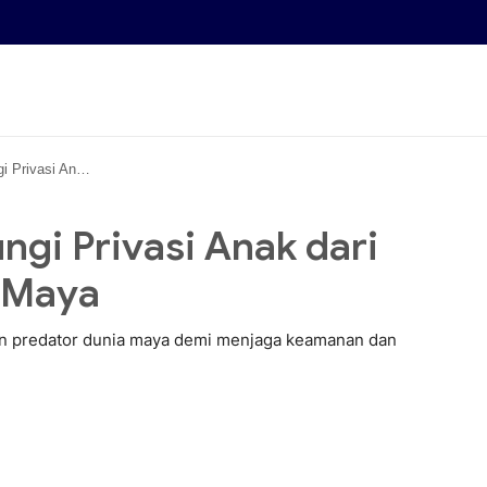
ian Predator Dunia Maya
gi Privasi Anak dari
a Maya
taian predator dunia maya demi menjaga keamanan dan
ion • 23 May, 2026