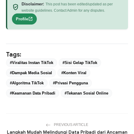
Disclaimer:
This post has been edited/updated as per
verified_user
website guidelines. Contact Admin for any disputes.
open_in_new
Profile
Tags:
#Viralitas Instan TikTok
#Sisi Gelap TikTok
#Dampak Media Sosial
#Konten Viral
#Algoritma TikTok
#Privasi Pengguna
#Keamanan Data Pribadi
#Tekanan Sosial Online
PREVIOUS ARTICLE
Langkah Mudah Melindungi Data Pribadi dari Ancaman