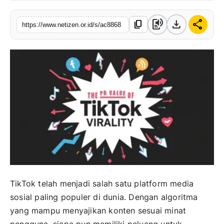
text_to_speech
download
share
content_copy
https://www.netizen.or.id/s/ac8868
TikTok telah menjadi salah satu platform media
sosial paling populer di dunia. Dengan algoritma
yang mampu menyajikan konten sesuai minat
pengguna, siapa pun memiliki peluang untuk