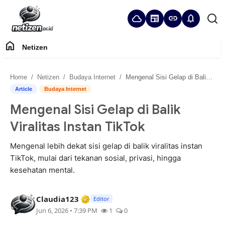
cloud
newspaper
link
notifications
home
Netizen
Home
Home
Netizen
Budaya Internet
Mengenal Sisi Gelap di Balik Viralitas Instan TikTok
Panduan Komunitas
Article
Budaya Internet
Mengenal Sisi Gelap di Balik
Netizen
Viralitas Instan TikTok
Mengenal lebih dekat sisi gelap di balik viralitas instan
TikTok, mulai dari tekanan sosial, privasi, hingga
kesehatan mental.
Verified Media or Organization • 2
Claudia123
Editor
Jun 6, 2026 • 7:39 PM
1
0