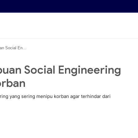
ng Sering Menipu Korban
uan Social Engineering
orban
ring yang sering menipu korban agar terhindar dari
n • 30 May, 2026