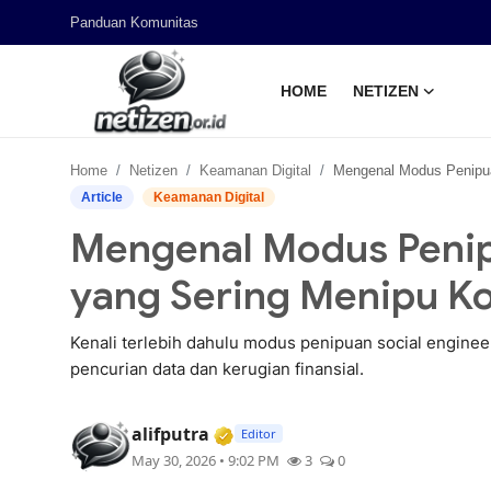
Panduan Komunitas
HOME
NETIZEN
Home
Home
Netizen
Keamanan Digital
Mengenal Modus Penipuan Social Engineering ya
Panduan Komunitas
Article
Keamanan Digital
Mengenal Modus Penip
Netizen
yang Sering Menipu K
Kenali terlebih dahulu modus penipuan social enginee
pencurian data dan kerugian finansial.
Verified Media or Organizatio
alifputra
Editor
May 30, 2026 • 9:02 PM
3
0