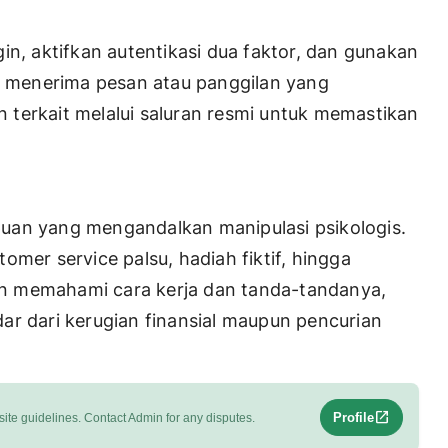
in, aktifkan autentikasi dua faktor, dan gunakan
ka menerima pesan atau panggilan yang
terkait melalui saluran resmi untuk memastikan
uan yang mengandalkan manipulasi psikologis.
omer service palsu, hadiah fiktif, hingga
n memahami cara kerja dan tanda-tandanya,
ar dari kerugian finansial maupun pencurian
open_in_new
Profile
ite guidelines. Contact Admin for any disputes.