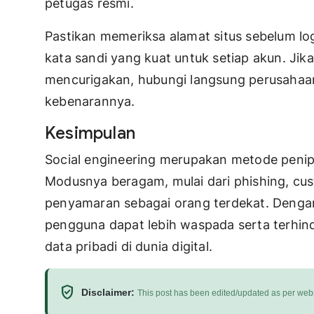
petugas resmi.
Pastikan memeriksa alamat situs sebelum log
kata sandi yang kuat untuk setiap akun. Ji
mencurigakan, hubungi langsung perusahaan 
kebenarannya.
Kesimpulan
Social engineering merupakan metode penip
Modusnya beragam, mulai dari phishing, cust
penyamaran sebagai orang terdekat. Denga
pengguna dapat lebih waspada serta terhind
data pribadi di dunia digital.
verified_user
Disclaimer:
This post has been edited/updated as per webs