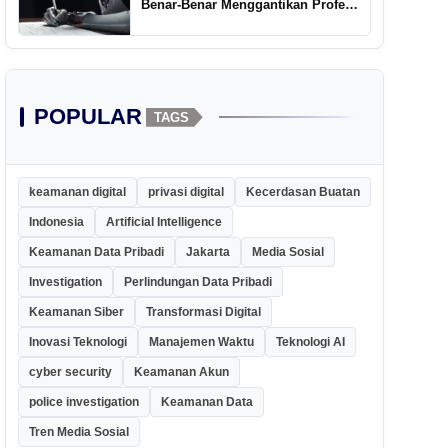
Benar-Benar Menggantikan Profesi
Penulis Kreatif
POPULAR
TAGS
keamanan digital
privasi digital
Kecerdasan Buatan
Indonesia
Artificial Intelligence
Keamanan Data Pribadi
Jakarta
Media Sosial
Investigation
Perlindungan Data Pribadi
Keamanan Siber
Transformasi Digital
Inovasi Teknologi
Manajemen Waktu
Teknologi AI
cyber security
Keamanan Akun
police investigation
Keamanan Data
Tren Media Sosial