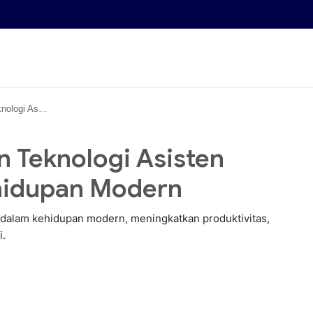
am Kehidupan Modern
Teknologi Asisten
ehidupan Modern
 dalam kehidupan modern, meningkatkan produktivitas,
i.
ion • 23 May, 2026