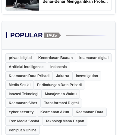
Benar-Benar Menggantikan Profesi
Penulis Kreatif
POPULAR
TAGS
privasi digital
Kecerdasan Buatan
keamanan digital
Artificial Intelligence
Indonesia
Keamanan Data Pribadi
Jakarta
Investigation
Media Sosial
Perlindungan Data Pribadi
Inovasi Teknologi
Manajemen Waktu
Keamanan Siber
Transformasi Digital
cyber security
Keamanan Akun
Keamanan Data
Tren Media Sosial
Teknologi Masa Depan
Penipuan Online