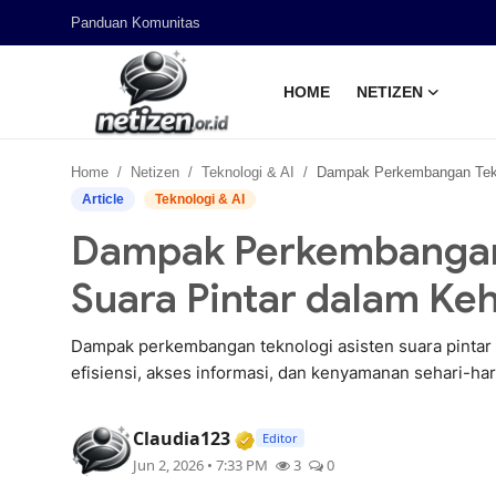
Panduan Komunitas
HOME
NETIZEN
Home
Home
Netizen
Teknologi & AI
Dampak Perkembangan Teknologi Asisten Suara Pintar dal
Panduan Komunitas
Article
Teknologi & AI
Dampak Perkembangan 
Netizen
Suara Pintar dalam K
Dampak perkembangan teknologi asisten suara pintar
efisiensi, akses informasi, dan kenyamanan sehari-har
Verified Media or Organizat
Claudia123
Editor
Jun 2, 2026 • 7:33 PM
3
0