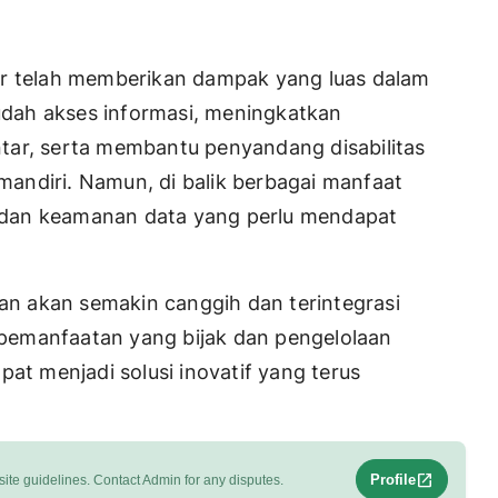
ar telah memberikan dampak yang luas dalam
dah akses informasi, meningkatkan
tar, serta membantu penyandang disabilitas
 mandiri. Namun, di balik berbagai manfaat
si dan keamanan data yang perlu mendapat
kan akan semakin canggih dan terintegrasi
pemanfaatan yang bijak dan pengelolaan
pat menjadi solusi inovatif yang terus
open_in_new
Profile
ite guidelines. Contact Admin for any disputes.