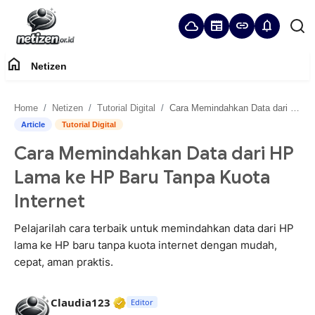
cloud
newspaper
link
notifications
home
Netizen
Home
Home
Netizen
Tutorial Digital
Cara Memindahkan Data dari HP Lama ke HP Baru Tanpa Kuota Internet
Panduan Komunitas
Article
Tutorial Digital
Cara Memindahkan Data dari HP
Netizen
Lama ke HP Baru Tanpa Kuota
Internet
Pelajarilah cara terbaik untuk memindahkan data dari HP
lama ke HP baru tanpa kuota internet dengan mudah,
cepat, aman praktis.
Verified Media or Organization • 2
Claudia123
Editor