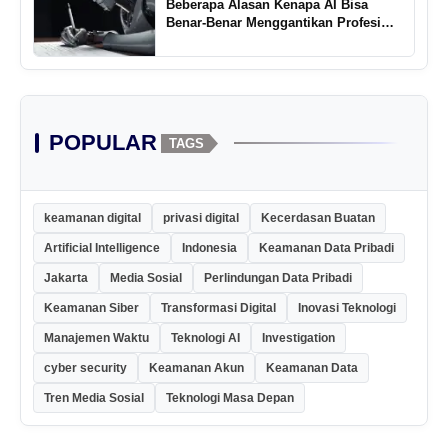
Beberapa Alasan Kenapa AI Bisa
Benar-Benar Menggantikan Profesi
Penulis Kreatif
POPULAR
TAGS
keamanan digital
privasi digital
Kecerdasan Buatan
Artificial Intelligence
Indonesia
Keamanan Data Pribadi
Jakarta
Media Sosial
Perlindungan Data Pribadi
Keamanan Siber
Transformasi Digital
Inovasi Teknologi
Manajemen Waktu
Teknologi AI
Investigation
cyber security
Keamanan Akun
Keamanan Data
Tren Media Sosial
Teknologi Masa Depan