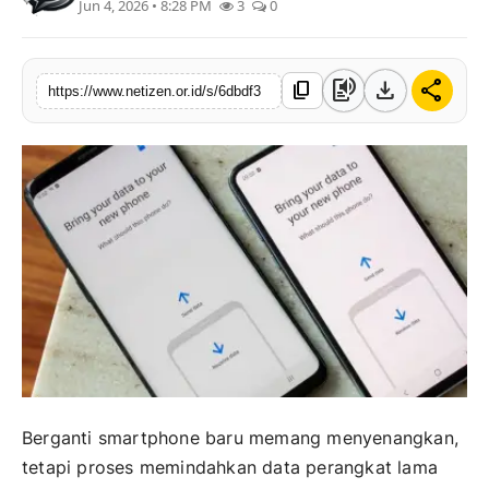
Jun 4, 2026 • 8:28 PM
3
0
text_to_speech
download
share
content_copy
https://www.netizen.or.id/s/6dbdf3
Berganti smartphone baru memang menyenangkan,
tetapi proses memindahkan data perangkat lama