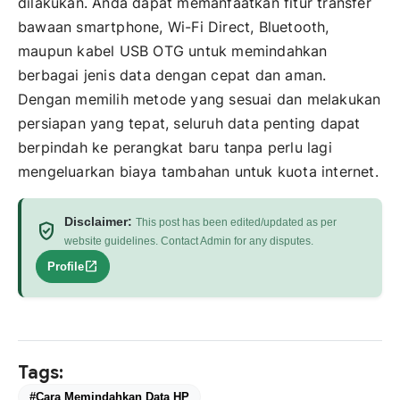
dilakukan. Anda dapat memanfaatkan fitur transfer
bawaan smartphone, Wi-Fi Direct, Bluetooth,
maupun kabel USB OTG untuk memindahkan
berbagai jenis data dengan cepat dan aman.
Dengan memilih metode yang sesuai dan melakukan
persiapan yang tepat, seluruh data penting dapat
berpindah ke perangkat baru tanpa perlu lagi
mengeluarkan biaya tambahan untuk kuota internet.
Disclaimer:
This post has been edited/updated as per
verified_user
website guidelines. Contact Admin for any disputes.
open_in_new
Profile
Tags:
#Cara Memindahkan Data HP