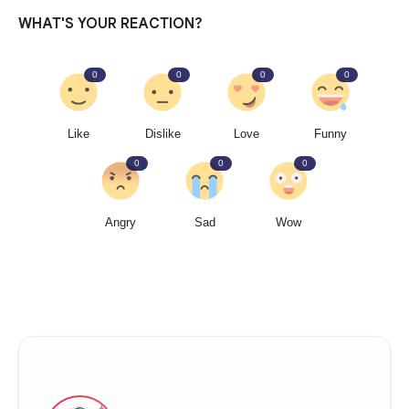
WHAT'S YOUR REACTION?
0
0
0
0
Like
Dislike
Love
Funny
0
0
0
Angry
Sad
Wow