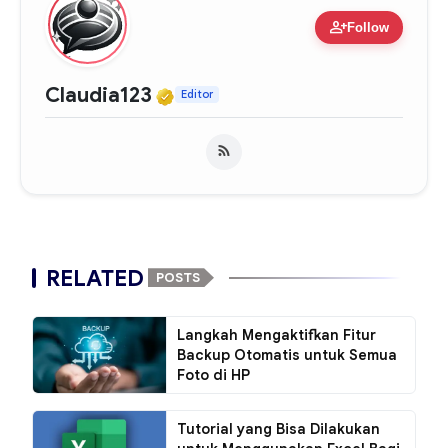
person_add
Follow
Verified Media or Organiza
Claudia123
Editor
RELATED
POSTS
Langkah Mengaktifkan Fitur
Backup Otomatis untuk Semua
Foto di HP
Tutorial yang Bisa Dilakukan