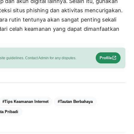
 dan akun digital lainnya. Selain itu, gunakan
si situs phishing dan aktivitas mencurigakan.
ara rutin tentunya akan sangat penting sekali
 dari celah keamanan yang dapat dimanfaatkan
open_in_new
Profile
ite guidelines. Contact Admin for any disputes.
#Tips Keamanan Internet
#Tautan Berbahaya
ta Pribadi