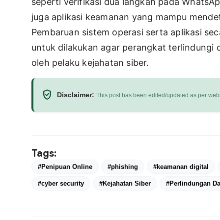
seperti verifikasi dua langkah pada WhatsApp
juga aplikasi keamanan yang mampu mendetek
Pembaruan sistem operasi serta aplikasi sec
untuk dilakukan agar perangkat terlindungi
oleh pelaku kejahatan siber.
verified_user
Disclaimer:
This post has been edited/updated as per webs
Tags:
#Penipuan Online
#phishing
#keamanan digital
#cyber security
#Kejahatan Siber
#Perlindungan Da