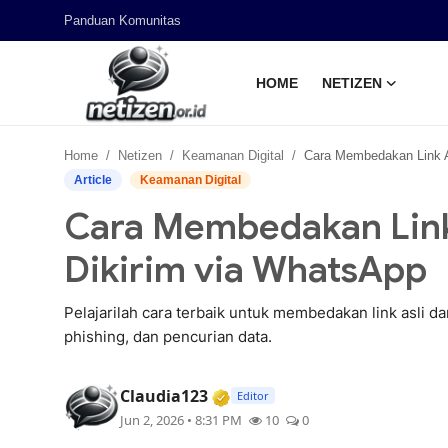
Panduan Komunitas
HOME
NETIZEN
Home
Home
Netizen
Keamanan Digital
Cara Membedakan Link Asli dan Link Palsu yan
Panduan Komunitas
Article
Keamanan Digital
Cara Membedakan Link 
Netizen
Dikirim via WhatsApp
Pelajarilah cara terbaik untuk membedakan link asli d
phishing, dan pencurian data.
Verified Media or Organizat
Claudia123
Editor
Jun 2, 2026 • 8:31 PM
10
0