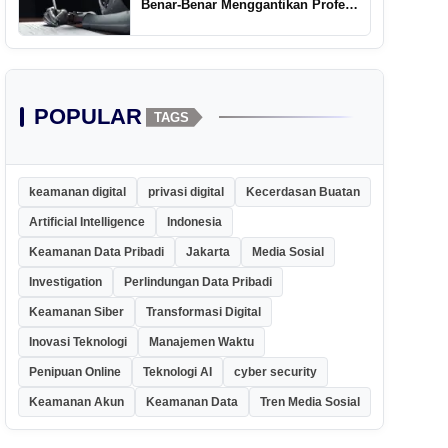
Benar-Benar Menggantikan Profesi
Penulis Kreatif
POPULAR
TAGS
keamanan digital
privasi digital
Kecerdasan Buatan
Artificial Intelligence
Indonesia
Keamanan Data Pribadi
Jakarta
Media Sosial
Investigation
Perlindungan Data Pribadi
Keamanan Siber
Transformasi Digital
Inovasi Teknologi
Manajemen Waktu
Penipuan Online
Teknologi AI
cyber security
Keamanan Akun
Keamanan Data
Tren Media Sosial