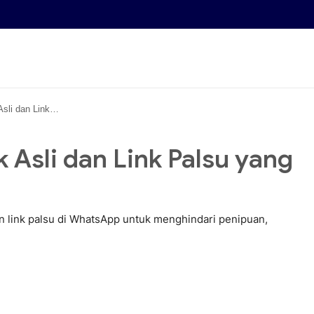
g Dikirim via WhatsApp
Asli dan Link Palsu yang
an link palsu di WhatsApp untuk menghindari penipuan,
ion • 23 May, 2026