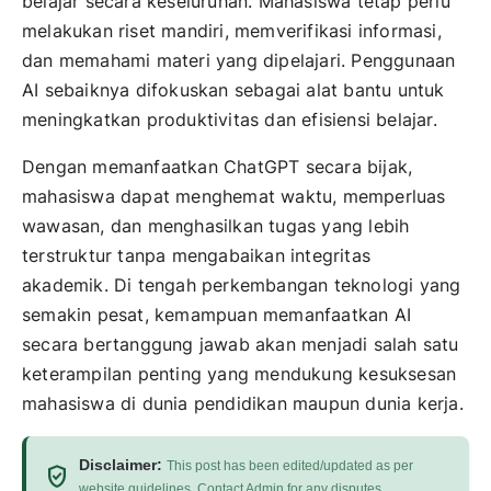
belajar secara keseluruhan. Mahasiswa tetap perlu
melakukan riset mandiri, memverifikasi informasi,
dan memahami materi yang dipelajari. Penggunaan
AI sebaiknya difokuskan sebagai alat bantu untuk
meningkatkan produktivitas dan efisiensi belajar.
Dengan memanfaatkan ChatGPT secara bijak,
mahasiswa dapat menghemat waktu, memperluas
wawasan, dan menghasilkan tugas yang lebih
terstruktur tanpa mengabaikan integritas
akademik. Di tengah perkembangan teknologi yang
semakin pesat, kemampuan memanfaatkan AI
secara bertanggung jawab akan menjadi salah satu
keterampilan penting yang mendukung kesuksesan
mahasiswa di dunia pendidikan maupun dunia kerja.
Disclaimer:
This post has been edited/updated as per
verified_user
website guidelines. Contact Admin for any disputes.