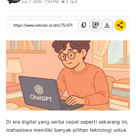
Jun 7, 2026 • 7:54 PM
3
0
text_to_speech
download
share
content_copy
https://www.netizen.or.id/s/75c97f
Di era digital yang serba cepat seperti sekarang ini,
mahasiswa memiliki banyak pilihan teknologi untuk