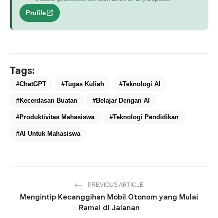
open_in_new
Profile
Tags:
#ChatGPT
#Tugas Kuliah
#Teknologi AI
#Kecerdasan Buatan
#Belajar Dengan AI
#Produktivitas Mahasiswa
#Teknologi Pendidikan
#AI Untuk Mahasiswa
PREVIOUS ARTICLE
Mengintip Kecanggihan Mobil Otonom yang Mulai
Ramai di Jalanan