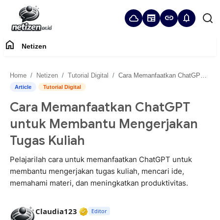
cloud
newspaper
link
notifications
home
Netizen
Home
Home
Netizen
Tutorial Digital
Cara Memanfaatkan ChatGPT untuk Membantu Mengerjakan Tugas Kuliah
Panduan Komunitas
Article
Tutorial Digital
Cara Memanfaatkan ChatGPT
Netizen
untuk Membantu Mengerjakan
Tugas Kuliah
Pelajarilah cara untuk memanfaatkan ChatGPT untuk
membantu mengerjakan tugas kuliah, mencari ide,
memahami materi, dan meningkatkan produktivitas.
Verified Media or Organization • 2
Claudia123
Editor