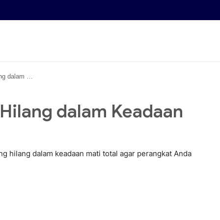
an Mati Total
 Hilang dalam Keadaan
ang hilang dalam keadaan mati total agar perangkat Anda
n • 30 May, 2026