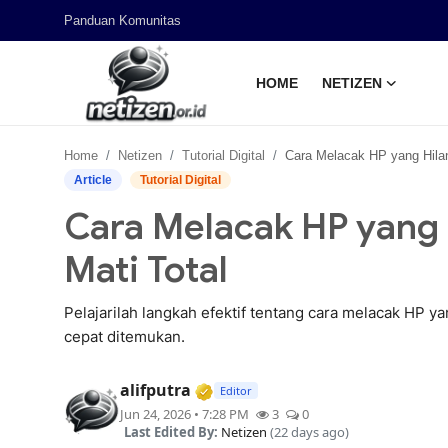
Panduan Komunitas
HOME
NETIZEN
Home
Home
Netizen
Tutorial Digital
Cara Melacak HP yang Hilang dalam Keada
Panduan Komunitas
Article
Tutorial Digital
Cara Melacak HP yang
Netizen
Mati Total
Pelajarilah langkah efektif tentang cara melacak HP y
cepat ditemukan.
Verified Media or Organizatio
alifputra
Editor
Jun 24, 2026 • 7:28 PM
3
0
Last Edited By:
Netizen
(22 days ago)