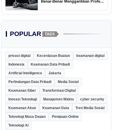
Benar-Benar Menggantikan Profesi
Penulis Kreatif
POPULAR
TAGS
privasi digital
Kecerdasan Buatan
keamanan digital
Indonesia
Keamanan Data Pribadi
Artificial Intelligence
Jakarta
Perlindungan Data Pribadi
Media Sosial
Keamanan Siber
Transformasi Digital
Inovasi Teknologi
Manajemen Waktu
cyber security
Keamanan Akun
Keamanan Data
Tren Media Sosial
Teknologi Masa Depan
Penipuan Online
Teknologi AI