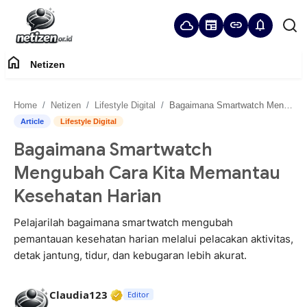
cloud
newspaper
link
notifications
home
Netizen
Home
Home
Netizen
Lifestyle Digital
Bagaimana Smartwatch Mengubah Cara Kita Memantau Kesehatan Harian
Panduan Komunitas
Article
Lifestyle Digital
Bagaimana Smartwatch
Netizen
Mengubah Cara Kita Memantau
Kesehatan Harian
Pelajarilah bagaimana smartwatch mengubah
pemantauan kesehatan harian melalui pelacakan aktivitas,
detak jantung, tidur, dan kebugaran lebih akurat.
Verified Media or Organization • 2
Claudia123
Editor