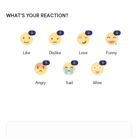
WHAT'S YOUR REACTION?
0
0
0
0
Like
Dislike
Love
Funny
0
0
0
Angry
Sad
Wow