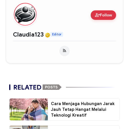
person_add
Follow
Verified Media or Organiza
Claudia123
Editor
RELATED
POSTS
Cara Menjaga Hubungan Jarak
Jauh Tetap Hangat Melalui
Teknologi Kreatif