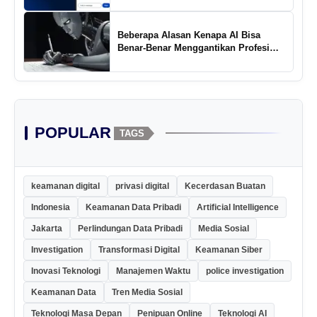
Beberapa Alasan Kenapa AI Bisa
Benar-Benar Menggantikan Profesi
Penulis Kreatif
POPULAR
TAGS
keamanan digital
privasi digital
Kecerdasan Buatan
Indonesia
Keamanan Data Pribadi
Artificial Intelligence
Jakarta
Perlindungan Data Pribadi
Media Sosial
Investigation
Transformasi Digital
Keamanan Siber
Inovasi Teknologi
Manajemen Waktu
police investigation
Keamanan Data
Tren Media Sosial
Teknologi Masa Depan
Penipuan Online
Teknologi AI