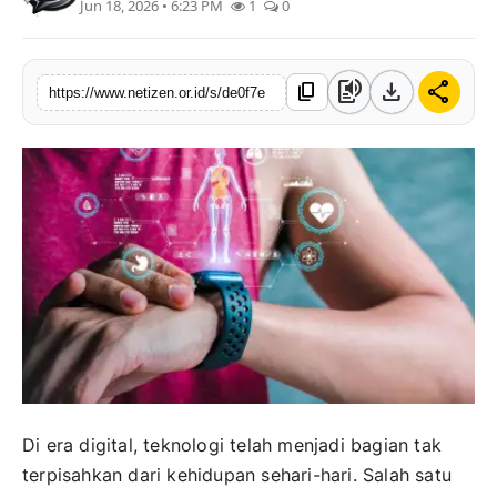
Jun 18, 2026 • 6:23 PM
1
0
text_to_speech
download
share
content_copy
https://www.netizen.or.id/s/de0f7e
Di era digital, teknologi telah menjadi bagian tak
terpisahkan dari kehidupan sehari-hari. Salah satu