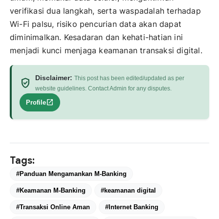
verifikasi dua langkah, serta waspadalah terhadap
Wi-Fi palsu, risiko pencurian data akan dapat
diminimalkan. Kesadaran dan kehati-hatian ini
menjadi kunci menjaga keamanan transaksi digital.
Disclaimer:
This post has been edited/updated as per
verified_user
website guidelines. Contact Admin for any disputes.
open_in_new
Profile
Tags:
#Panduan Mengamankan M-Banking
#Keamanan M-Banking
#keamanan digital
#Transaksi Online Aman
#Internet Banking