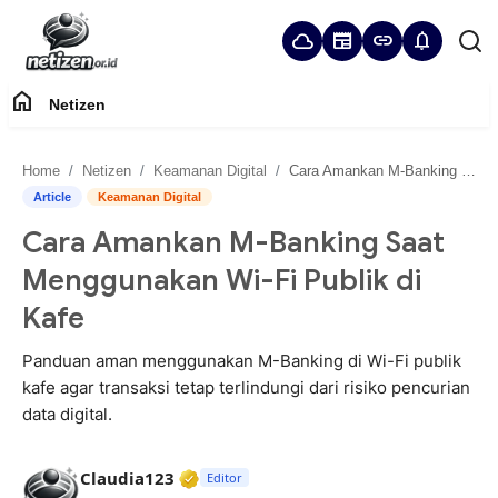
cloud
newspaper
link
notifications
home
Netizen
Home
Home
Netizen
Keamanan Digital
Cara Amankan M-Banking Saat Menggunakan Wi-Fi Publik di Kafe
Panduan Komunitas
Article
Keamanan Digital
Cara Amankan M-Banking Saat
Netizen
Menggunakan Wi-Fi Publik di
Kafe
Panduan aman menggunakan M-Banking di Wi-Fi publik
kafe agar transaksi tetap terlindungi dari risiko pencurian
data digital.
Verified Media or Organization • 2
Claudia123
Editor