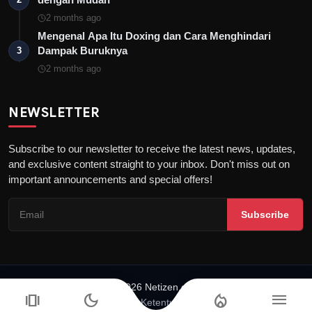
2 months ago
Mengenal Apa Itu Doxing dan Cara Menghindari
Dampak Buruknya
3
2 months ago
NEWSLETTER
Subscribe to our newsletter to receive the latest news, updates,
and exclusive content straight to your inbox. Don't miss out on
important announcements and special offers!
Subscribe
© 2026 Netizen.or.id
amp_stories
dark_mode
local_fire_department
menu
Tentang Netizen
Syarat & Ketentuan
Pedoman Media Siber