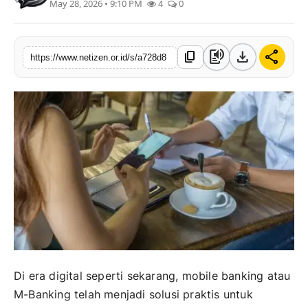
May 28, 2026 • 9:10 PM
4
0
text_to_speech
download
share
content_copy
https://www.netizen.or.id/s/a728d8
Di era digital seperti sekarang, mobile banking atau
M-Banking telah menjadi solusi praktis untuk