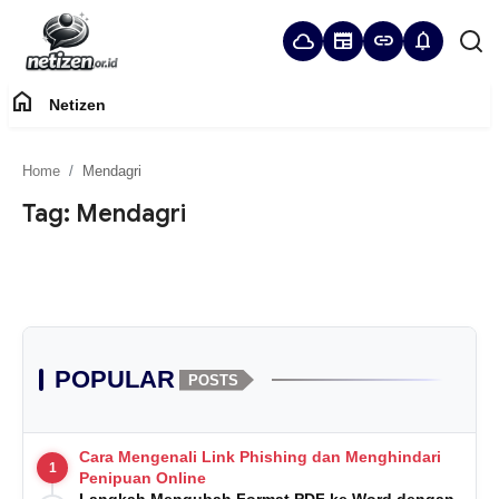
cloud
newspaper
link
notifications
home
Netizen
Home
Home
Mendagri
Panduan Komunitas
Tag: Mendagri
Netizen
POPULAR
POSTS
Cara Mengenali Link Phishing dan Menghindari
1
Penipuan Online